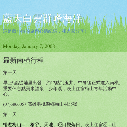
藍天白雲群峰海洋
這是藍小敏的旅遊心情紀錄，和大家分享!
Monday, January 7, 2008
最新南橫行程
第一天
早上
點從埔里出發，約12點到玉井。中餐後正式進入南橫。
9
重要休息點寶來溫泉、少年溪，晚上住宿梅山青年活動中
心。
(07)6866057 高雄縣桃源鄉梅山村55號
第二天
暢遊梅山口、檜谷、天池、啞口觀落日。
晚上住宿啞口山