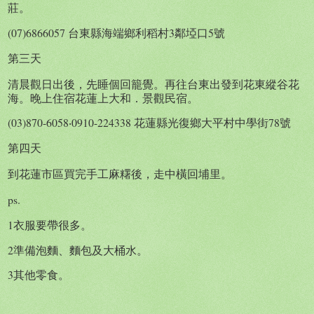
莊。
(07)6866057 台東縣海端鄉利稻村3鄰埡口5號
第三天
清晨觀日出後，先睡個回籠覺。再往台東出發到花東縱谷花
海。晚上住宿花蓮
上大和．景觀民宿。
(03)870-6058‧0910-224338 花蓮縣光復鄉大平村中學街78號
第四天
到花蓮市區買完手工麻糬後，走中橫回埔里。
ps.
1衣服要帶很多。
2準備泡麵、麵包及大桶水。
3其他零食。